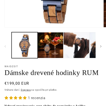
Otvoriť
O
médium
m
1
2
v
v
modálnom
m
okne
o
WAIDZEIT
Dámske drevené hodinky RUM
Normálna
€199,00 EUR
cena
Vrátane daní.
Doprava
sa vypočíta pri platbe.
1 recenzia