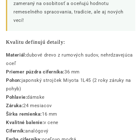
zameraný na osobitosť a oceňujú hodnotu
remeselného spracovania, tradície, ale aj nových
vecí!
Kvalitu definujú detaily:
Materiál:
dubové drevo z rumových sudov, nehrdzavejúca
oceľ
Priemer púzdra ciferníka:
36 mm
Pohon:
japonský strojček Miyota 1L45 (2 roky záruky na
pohyb)
Pohlavie:
dámske
Záruka:
24 mesiacov
Šírka remienka:
16 mm
Kvalitné balenie:
v cene
Ciferník:
analógový
Farba ciferníka:
oceľovo modrá