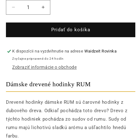
Znížiť
Zvýšiť
množstvo
množstvo
pre
pre
Dámske
Dámske
Pridať do košíka
drevené
drevené
hodinky
hodinky
RUM
RUM
K dispozícii na vyzdvihnutie na adrese
Waidzeit Rovinka
Zvyčajne pripravené do 24 hodín
Zobraziť informácie o obchode
Dámske drevené hodinky RUM
Drevené hodinky dámske RUM sú čarovné hodinky z
dubového dreva. Odkiaľ pochádza toto drevo? Drevo z
týchto hodiniek pochádza zo sudov od rumu. Sudy od
rumu majú lichotivú sladkú arómu a ušľachtilo hnedú
farbu.