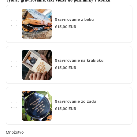
Vybrať gravírovanie, text vložte do poznámky v košíku
Gravírovanie z boku
€15,00 EUR
Gravírovanie na krabičku
€15,00 EUR
Gravírovanie zo zadu
€15,00 EUR
Množstvo
Množstvo