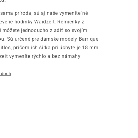
 sama príroda, sú aj naše vymeniteľné
revené hodinky Waidzeit. Remienky z
si môžete jednoducho zladiť so svojím
ou. Sú určené pre dámske modely Barrique
itlos, pričom ich šírka pri úchyte je 18 mm.
eit vymeníte rýchlo a bez námahy.
sudoch