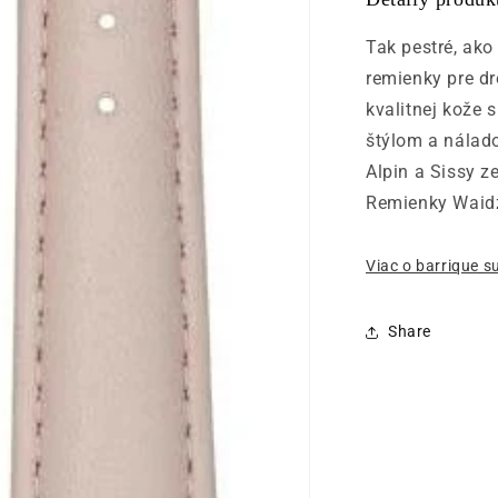
Tak pestré, ako
remienky pre d
kvalitnej kože 
štýlom a nálad
Alpin a Sissy ze
Remienky Waidz
Viac o barrique 
Share