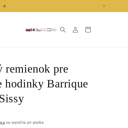
dní.
z
Prihlásiť
Košík
SK
|
CZ
|
HU
sa
 remienok pre
 hodinky Barrique
Sissy
ava
sa vypočíta pri platbe.