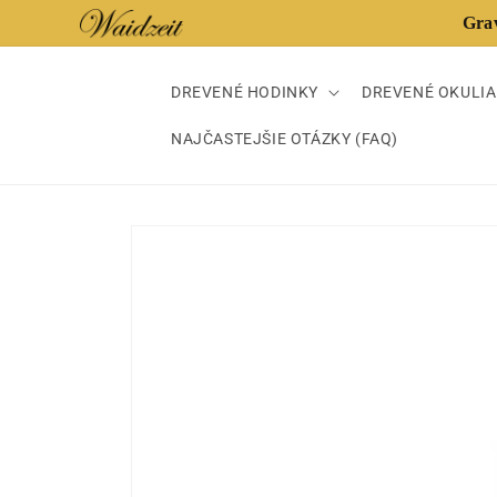
Prejsť
Doprava
Grav
na
obsah
DREVENÉ HODINKY
DREVENÉ OKULI
NAJČASTEJŠIE OTÁZKY (FAQ)
Prejsť na
informácie
o produkte