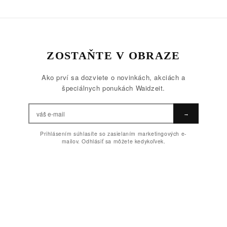
ZOSTAŇTE V OBRAZE
Ako prví sa dozviete o novinkách, akciách a
špeciálnych ponukách Waidzeit.
→
Prihlásením súhlasíte so zasielaním marketingových e-
mailov. Odhlásiť sa môžete kedykoľvek.