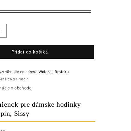
Zvýšiť
množstvo
pre
Kožený
Pridať do košíka
remienok
pre
dámske
vyzdvihnutie na adrese
Waidzeit Rovinka
hodinky
vené do 24 hodín
Barrique
rmácie o obchode
Alpin,
Sissy
ienok pre dámske hodinky
pin, Sissy
tu: