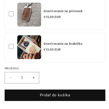
Gravírovanie na prívesok
€15,00 EUR
Gravírovanie na krabičku
€15,00 EUR
Množstvo
Množstvo
Znížiť
Zvýšiť
množstvo
množstvo
pre
pre
Pánsky
Pánsky
Pridať do košíka
náhrdelník
náhrdelník
Kilian
Kilian