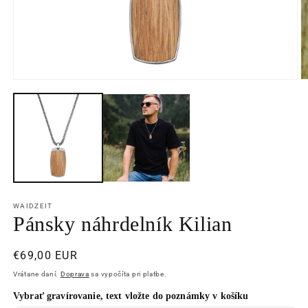
Otvoriť
O
médium
m
1
2
v
v
modálnom
m
okne
o
WAIDZEIT
Pánsky náhrdelník Kilian
Normálna
€69,00 EUR
cena
Vrátane daní.
Doprava
sa vypočíta pri platbe.
Vybrať gravírovanie, text vložte do poznámky v košíku