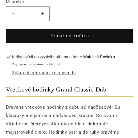
Množstvo
Množstvo
Znížiť
Zvýšiť
množstvo
množstvo
pre
pre
Vreckové
Vreckové
Pridať do košíka
hodinky
hodinky
Grand
Grand
Classic
Classic
K dispozícii na vyzdvihnutie na adrese
Waidzeit Rovinka
Dub
Dub
Zvyčajne pripravené do 24 hodín
Zobraziť informácie o obchode
Vreckové hodinky Grand Classic Dub
Drevené vreckové hodinky z dubu sú nadčasové! Sú
klasicky elegantné a nadčasovo krásne. So svojím
strieborno-čiernym ciferníkom ide o dokonalé
majstrovské dielo. Hodinky patria do ruky pravému