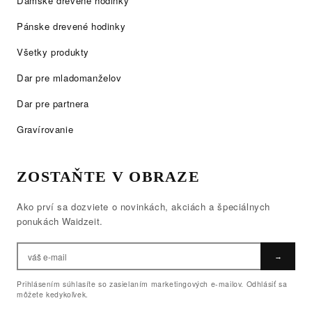
Dámske drevené hodinky
Pánske drevené hodinky
Všetky produkty
Dar pre mladomanželov
Dar pre partnera
Gravírovanie
ZOSTAŇTE V OBRAZE
Ako prví sa dozviete o novinkách, akciách a špeciálnych
ponukách Waidzeit.
→
Prihlásením súhlasíte so zasielaním marketingových e-mailov. Odhlásiť sa
môžete kedykoľvek.